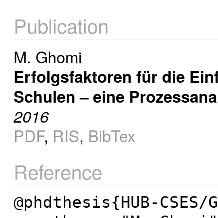
Publication
M. Ghomi
Erfolgsfaktoren für die Ein
Schulen – eine Prozessana
2016
PDF
,
RIS
,
BibTex
Reference
@phdthesis{HUB-CSES/G