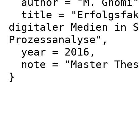
  author = "M. Ghomi",

  title = "Erfolgsfaktoren für die Einführung 
digitaler Medien in S
Prozessanalyse",

  year = 2016,

  note = "Master Thesis"
