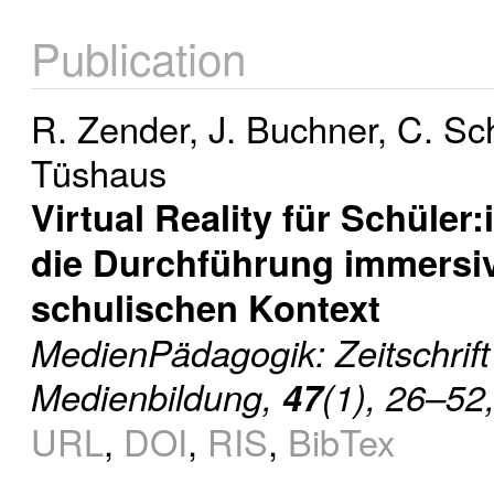
Publication
R. Zender
,
J. Buchner
,
C. Sc
Tüshaus
Virtual Reality für Schüler
die Durchführung immersiv
schulischen Kontext
MedienPädagogik: Zeitschrift
Medienbildung,
47
(1), 26–52
URL
,
DOI
,
RIS
,
BibTex