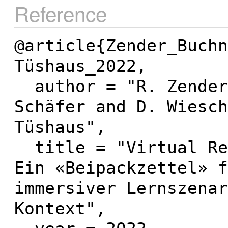
Reference
@article{Zender_Buchn
Tüshaus_2022,

  author = "R. Zender and J. Buchner and C. 
Schäfer and D. Wiesch
Tüshaus",

  title = "Virtual Reality für Schüler:innen: 
Ein «Beipackzettel» f
immersiver Lernszenar
Kontext",
