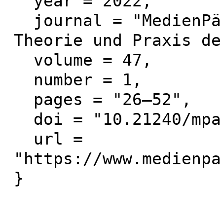
  year = 2022,

  journal = "MedienPädagogik: Zeitschrift für 
Theorie und Praxis de
  volume = 47,

  number = 1,

  pages = "26–52",

  doi = "10.21240/mpaed/47/2022.04.02.X",

  url = 
"https://www.medienpa