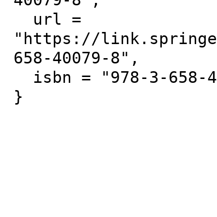
40079-8",

  url = 
"https://link.springe
658-40079-8",

  isbn = "978-3-658-40078-1"
