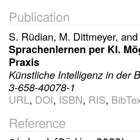
Publication
S. Rüdian
,
M. Dittmeyer
, an
Sprachenlernen per KI. Mö
Praxis
Künstliche Intelligenz in der
3-658-40078-1
URL
,
DOI
,
ISBN
,
RIS
,
BibTe
Reference