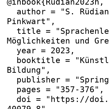
@inbook{Rüdian2023h,

  author = "S. Rüdian and M. Dittmeyer and N. 
Pinkwart",

  title = "Sprachenlernen per KI. 
Möglichkeiten und Gre
  year = 2023,

  booktitle = "Künstliche Intelligenz in der 
Bildung",

  publisher = "Springer",

  pages = "357-376",

  doi = "https://doi.org/10.1007/978-3-658-