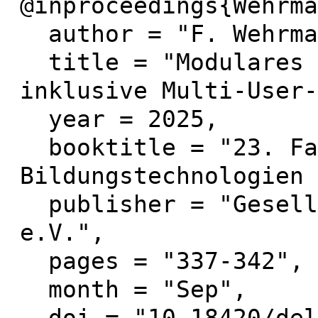
@inproceedings{Wehrma
  author = "F. Wehrmann and R. Zender",

  title = "Modulares Open-Source-Framework für 
inklusive Multi-User-
  year = 2025,

  booktitle = "23. Fachtagung 
Bildungstechnologien 
  publisher = "Gesellschaft für Informatik 
e.V.",

  pages = "337-342",

  month = "Sep",
