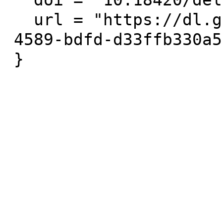
  doi = "10.18420/delfi2025_38",

  url = "https://dl.gi.de/items/6b65370f-ffe5-
4589-bdfd-d33ffb330a5