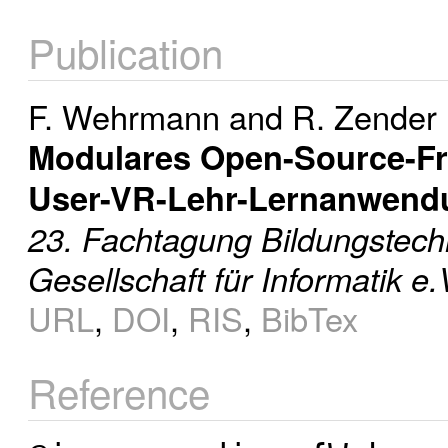
Publication
F. Wehrmann
and
R. Zender
Modulares Open-Source-Fra
User-VR-Lehr-Lernanwend
23. Fachtagung Bildungstech
Gesellschaft für Informatik e.
URL
,
DOI
,
RIS
,
BibTex
Reference