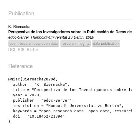
Publication
K. Biernacka
Perspectiva de los Investigadores sobre la Publicación de Datos de
edoc-Server, Humboldt-Universität zu Berlin, 2020
open research data open data
research integrity
data publication
DOI
,
RIS
,
BibTex
Reference
@misc{Biernacka2020d,

  author = "K. Biernacka",

  title = "Perspectiva de los Investigadores sobre la Publicación de Datos de Investigación: Entrevistas Semiestructuradas de Perú",

  year = 2020,

  publisher = "edoc-Server",

  institution = "Humboldt-Universität zu Berlin",

  keywords = "open research data  open data, research integrity, data publication",

  doi = "10.18452/21394"
