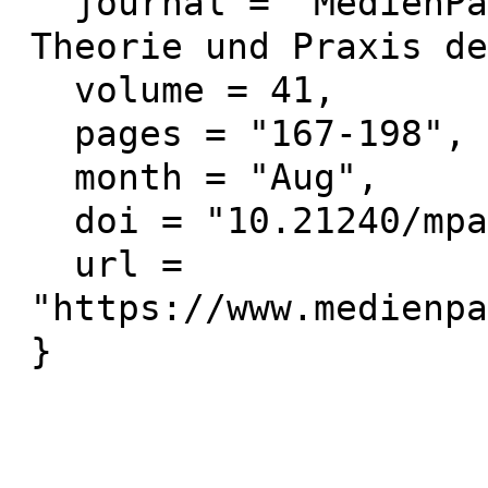
  journal = "MedienPädagogik: Zeitschrift für 
Theorie und Praxis de
  volume = 41,

  pages = "167-198",

  month = "Aug",

  doi = "10.21240/mpaed/41/2023.08.25.X",

  url = 
"https://www.medienpa