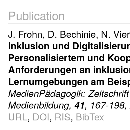
Publication
J. Frohn
,
D. Bechinie
,
N. Vie
Inklusion und Digitalisier
Personalisiertem und Koop
Anforderungen an inklusion
Lernumgebungen am Beispi
MedienPädagogik: Zeitschrift
Medienbildung,
41
, 167-198,
URL
,
DOI
,
RIS
,
BibTex