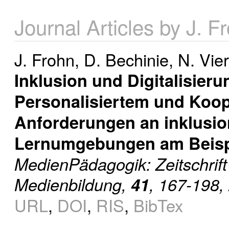
Journal Articles by J. F
J. Frohn
,
D. Bechinie
,
N. Vie
Inklusion und Digitalisier
Personalisiertem und Koop
Anforderungen an inklusion
Lernumgebungen am Beispi
MedienPädagogik: Zeitschrift
Medienbildung,
41
, 167-198,
URL
,
DOI
,
RIS
,
BibTex