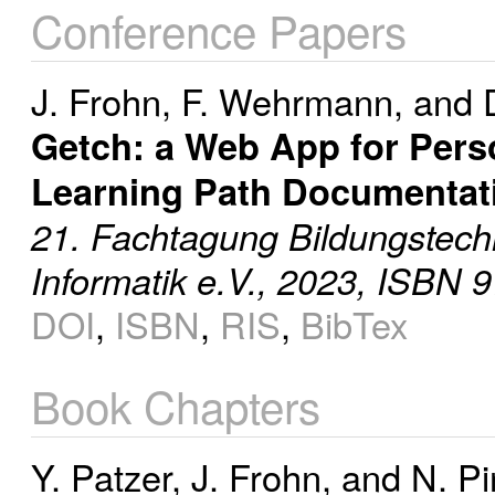
Conference Papers
J. Frohn
,
F. Wehrmann
, and
Getch: a Web App for Pers
Learning Path Documentat
21. Fachtagung Bildungstechn
Informatik e.V., 2023, ISBN
DOI
,
ISBN
,
RIS
,
BibTex
Book Chapters
Y. Patzer
,
J. Frohn
, and
N. P