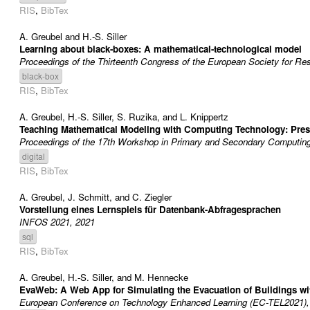
RIS
,
BibTex
A. Greubel
and
H.-S. Siller
Learning about black-boxes: A mathematical-technological model
Proceedings of the Thirteenth Congress of the European Society for 
black-box
RIS
,
BibTex
A. Greubel
,
H.-S. Siller
,
S. Ruzika
, and
L. Knippertz
Teaching Mathematical Modeling with Computing Technology: Pres
Proceedings of the 17th Workshop in Primary and Secondary Computing
digital
RIS
,
BibTex
A. Greubel
,
J. Schmitt
, and
C. Ziegler
Vorstellung eines Lernspiels für Datenbank-Abfragesprachen
INFOS 2021, 2021
sql
RIS
,
BibTex
A. Greubel
,
H.-S. Siller
, and
M. Hennecke
EvaWeb: A Web App for Simulating the Evacuation of Buildings wi
European Conference on Technology Enhanced Learning (EC-TEL2021),