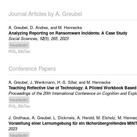
Journal Articles by A. Greubel
A. Greubel
,
D. Andres
, and
M. Hennecke
Analyzing Reporting on Ransomware Incidents: A Case Study
Social Sciences,
12
(5), 265, 2023
hauptautor
RIS
,
BibTex
Conference Papers
A. Greubel
,
J. Wenkmann
,
H.-S. Siller
, and
M. Hennecke
Teaching Reflective Use of Technology: A Piloted Workbook Based
Proceedings of the 20th International Conference on Cognition and Expl
hauptautor
RIS
,
BibTex
J. Grothaus
,
A. Greubel
,
L. Dickmeis
,
A. Herold
,
M. Elsholz
,
M. Henne
Vorstellung einer Lernumgebung für ein fächerübergreifendes MINT
2023
hauptautor