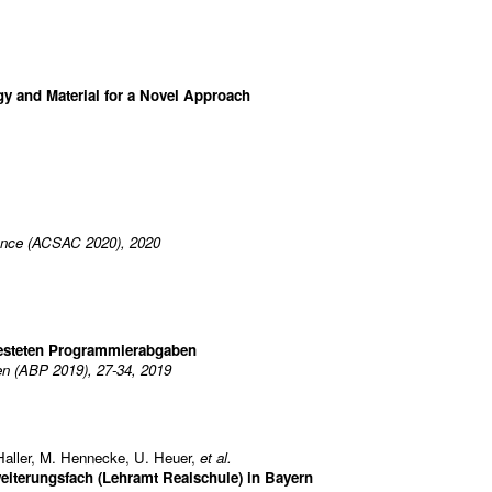
gy and Material for a Novel Approach
rence (ACSAC 2020), 2020
testeten Programmierabgaben
n (ABP 2019), 27-34, 2019
Haller
,
M. Hennecke
,
U. Heuer
,
et al.
eiterungsfach (Lehramt Realschule) in Bayern