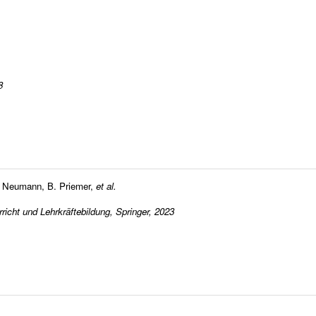
8
. Neumann
,
B. Priemer
,
et al.
icht und Lehrkräftebildung, Springer, 2023