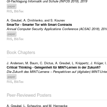
GI-Fachtagung Informatik und Schule (INFOS 2019), 2019
paper
RIS
,
BibTex
A. Greubel
,
A. Dmitrienko
, and
S. Kounev
SmarTor - Smarter Tor with Smart Contracts
Annual Computer Security Applications Conference (ACSAC 2018), 201
paper
RIS
,
BibTex
Book Chapters
J. Andersen
,
M. Baum
,
C. Dictus
,
A. Greubel
,
L. Knippertz
,
J. Krüger
,
I
Critical Thinking - Gelegenheit für MINT-Lernen in der Zukunft?
Die Zukunft des MINT-Lernens – Perspektiven auf (digitalen) MINT-Unterr
paper
RIS
,
BibTex
Peer-Reviewed Posters
A. Greubel
,
L. Scheuring
, and
M. Hennecke