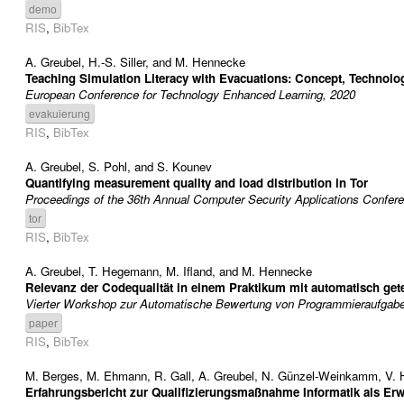
demo
RIS
,
BibTex
A. Greubel
,
H.-S. Siller
, and
M. Hennecke
Teaching Simulation Literacy with Evacuations: Concept, Technolo
European Conference for Technology Enhanced Learning, 2020
evakuierung
RIS
,
BibTex
A. Greubel
,
S. Pohl
, and
S. Kounev
Quantifying measurement quality and load distribution in Tor
Proceedings of the 36th Annual Computer Security Applications Confe
tor
RIS
,
BibTex
A. Greubel
,
T. Hegemann
,
M. Ifland
, and
M. Hennecke
Relevanz der Codequalität in einem Praktikum mit automatisch ge
Vierter Workshop zur Automatische Bewertung von Programmieraufgabe
paper
RIS
,
BibTex
M. Berges
,
M. Ehmann
,
R. Gall
,
A. Greubel
,
N. Günzel-Weinkamm
,
V. 
Erfahrungsbericht zur Qualifizierungsmaßnahme Informatik als Erw