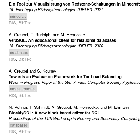
Ein Tool zur Visualisierung von Redstone-Schaltungen in Minecraft
19. Fachtagung Bildungstechnologien (DELFI), 2021
minecraft
RIS
,
BibTex
A. Greubel
,
T. Rudolph
, and
M. Hennecke
VeraSQL: An educational client for relational databases
18. Fachtagung Bildungstechnologien (DELFI), 2020
databases
RIS
,
BibTex
A. Greubel
and
S. Kounev
Towards an Evaluation Framework for Tor Load Balancing
Work in Progress Paper at the 36th Annual Computer Security Applica
measurements
RIS
,
BibTex
N. Pöhner
,
T. Schmidt
,
A. Greubel
,
M. Hennecke
, and
M. Ehmann
BlocklySQL: A new block-based editor for SQL
Proceedings of the 14th Workshop in Primary and Secondary Computin
databases
RIS
,
BibTex