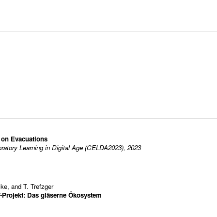
 on Evacuations
oratory Learning in Digital Age (CELDA2023), 2023
cke
, and
T. Trefzger
-Projekt: Das gläserne Ökosystem