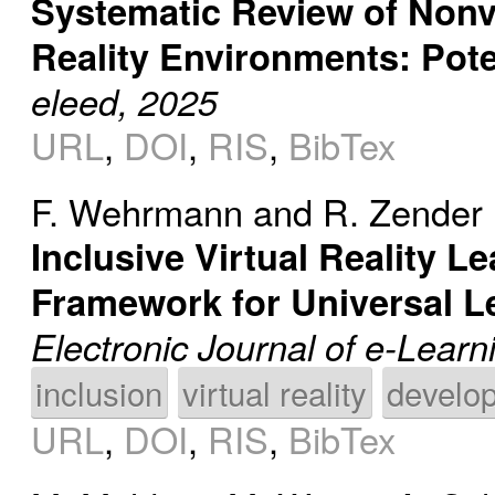
Systematic Review of Nonv
Reality Environments: Pote
eleed, 2025
URL
,
DOI
,
RIS
,
BibTex
F. Wehrmann
and
R. Zender
Inclusive Virtual Reality L
Framework for Universal L
Electronic Journal of e-Learn
inclusion
virtual reality
develo
URL
,
DOI
,
RIS
,
BibTex