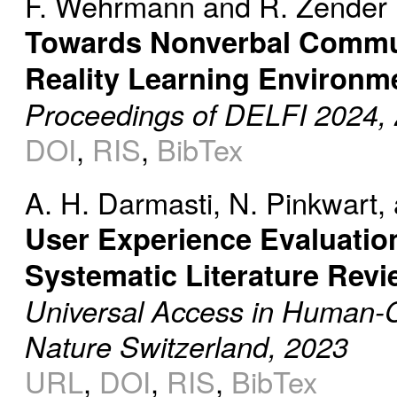
F. Wehrmann
and
R. Zender
Towards Nonverbal Communi
Reality Learning Environm
Proceedings of DELFI 2024,
DOI
,
RIS
,
BibTex
A. H. Darmasti
,
N. Pinkwart
,
User Experience Evaluation 
Systematic Literature Revi
Universal Access in Human-C
Nature Switzerland, 2023
URL
,
DOI
,
RIS
,
BibTex