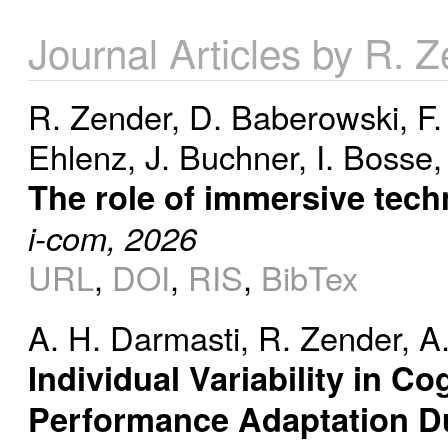
Journal Articles by R. 
R. Zender
,
D. Baberowski
,
F
Ehlenz
,
J. Buchner
,
I. Bosse
The role of immersive tech
i-com, 2026
URL
,
DOI
,
RIS
,
BibTex
A. H. Darmasti
,
R. Zender
,
A.
Individual Variability in 
Performance Adaptation Dur