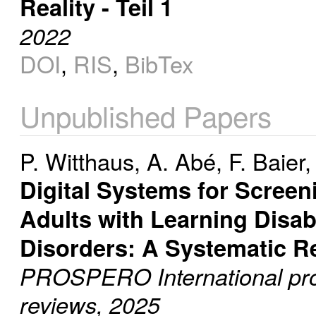
Reality - Teil 1
2022
DOI
,
RIS
,
BibTex
Unpublished Papers
P. Witthaus
,
A. Abé
,
F. Baier
Digital Systems for Screen
Adults with Learning Disab
Disorders: A Systematic R
PROSPERO International pros
reviews, 2025