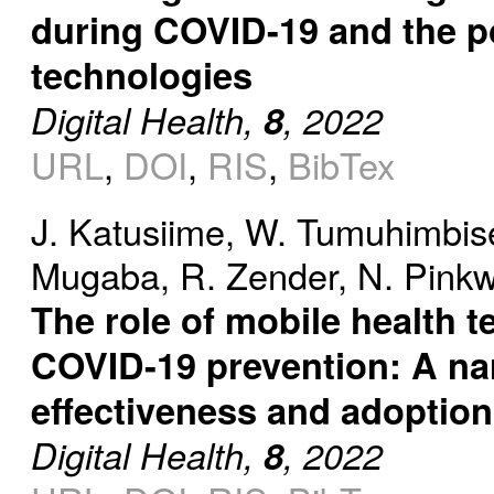
during COVID-19 and the po
technologies
Digital Health,
8
, 2022
URL
,
DOI
,
RIS
,
BibTex
J. Katusiime
,
W. Tumuhimbis
Mugaba
,
R. Zender
,
N. Pinkw
The role of mobile health 
COVID-19 prevention: A nar
effectiveness and adoption
Digital Health,
8
, 2022