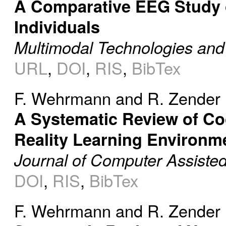
A Comparative EEG Study o
Individuals
Multimodal Technologies and 
URL
,
DOI
,
RIS
,
BibTex
F. Wehrmann
and
R. Zender
A Systematic Review of Coo
Reality Learning Environm
Journal of Computer Assiste
DOI
,
RIS
,
BibTex
F. Wehrmann
and
R. Zender