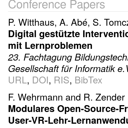
Conference Papers
P. Witthaus
,
A. Abé
,
S. Tomc
Digital gestützte Interven
mit Lernproblemen
23. Fachtagung Bildungstech
Gesellschaft für Informatik e.
URL
,
DOI
,
RIS
,
BibTex
F. Wehrmann
and
R. Zender
Modulares Open-Source-Fra
User-VR-Lehr-Lernanwend