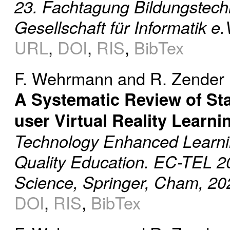
23. Fachtagung Bildungstech
Gesellschaft für Informatik e.
URL
,
DOI
,
RIS
,
BibTex
F. Wehrmann
and
R. Zender
A Systematic Review of Stat
user Virtual Reality Learni
Technology Enhanced Learning
Quality Education. EC-TEL 2
Science, Springer, Cham, 20
DOI
,
RIS
,
BibTex