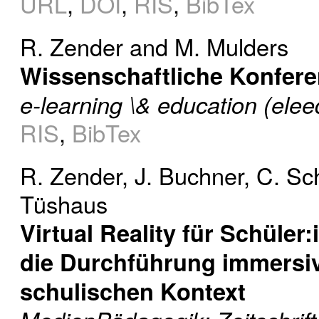
URL
,
DOI
,
RIS
,
BibTex
R. Zender
and
M. Mulders
Wissenschaftliche Konferen
e-learning \& education (elee
RIS
,
BibTex
R. Zender
,
J. Buchner
,
C. Sc
Tüshaus
Virtual Reality für Schüler
die Durchführung immersiv
schulischen Kontext