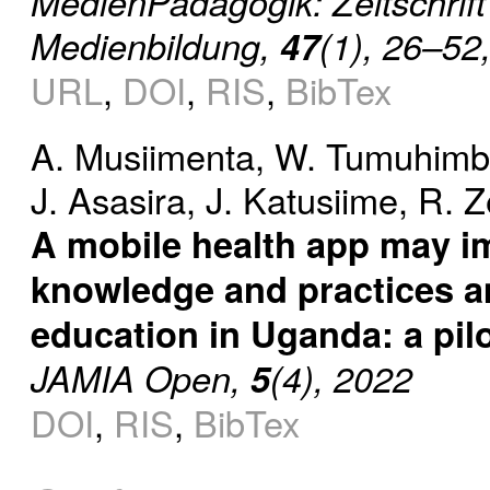
MedienPädagogik: Zeitschrift
Medienbildung,
47
(1), 26–52
URL
,
DOI
,
RIS
,
BibTex
A. Musiimenta
,
W. Tumuhimb
J. Asasira
,
J. Katusiime
,
R. Z
A mobile health app may i
knowledge and practices a
education in Uganda: a pilo
JAMIA Open,
5
(4), 2022
DOI
,
RIS
,
BibTex