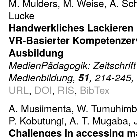
M. Mulders
,
M. Weise
,
A. Sc
Lucke
Handwerkliches Lackieren M
VR-Basierter Kompetenzerw
Ausbildung
MedienPädagogik: Zeitschrift
Medienbildung,
51
, 214-245,
URL
,
DOI
,
RIS
,
BibTex
A. Musiimenta
,
W. Tumuhimb
P. Kobutungi
,
A. T. Mugaba
,
Challenges in accessing ma