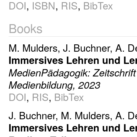
DOI
,
ISBN
,
RIS
,
BibTex
Books
M. Mulders
,
J. Buchner
,
A. D
Immersives Lehren und Ler
MedienPädagogik: Zeitschrift
Medienbildung, 2023
DOI
,
RIS
,
BibTex
J. Buchner
,
M. Mulders
,
A. D
Immersives Lehren und Le