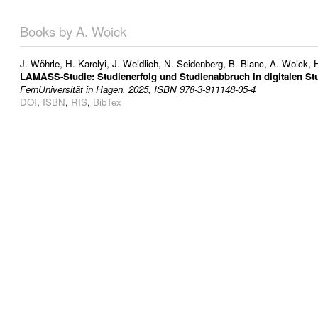
Books by A. Woick
J. Wöhrle
,
H. Karolyi
,
J. Weidlich
,
N. Seidenberg
,
B. Blanc
,
A. Woick
,
LAMASS-Studie: Studienerfolg und Studienabbruch in digitalen St
FernUniversität in Hagen, 2025, ISBN 978-3-911148-05-4
DOI
,
ISBN
,
RIS
,
BibTex