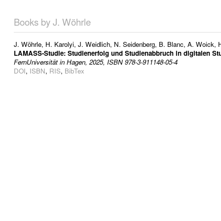
Books by J. Wöhrle
J. Wöhrle
,
H. Karolyi
,
J. Weidlich
,
N. Seidenberg
,
B. Blanc
,
A. Woick
,
LAMASS-Studie: Studienerfolg und Studienabbruch in digitalen St
FernUniversität in Hagen, 2025, ISBN 978-3-911148-05-4
DOI
,
ISBN
,
RIS
,
BibTex