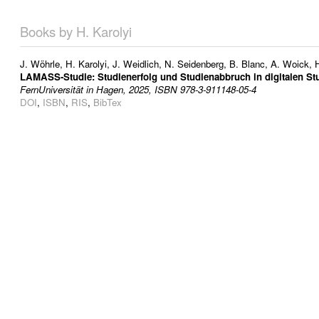
Books by H. Karolyi
J. Wöhrle
,
H. Karolyi
,
J. Weidlich
,
N. Seidenberg
,
B. Blanc
,
A. Woick
,
LAMASS-Studie: Studienerfolg und Studienabbruch in digitalen St
FernUniversität in Hagen, 2025, ISBN 978-3-911148-05-4
DOI
,
ISBN
,
RIS
,
BibTex